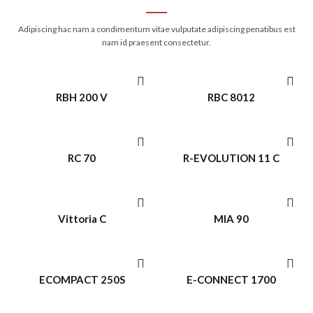
Adipiscing hac nam a condimentum vitae vulputate adipiscing penatibus est
nam id praesent consectetur.
RBH 200 V
RBC 8012
RC 70
R-EVOLUTION 11 C
ACQUISTO VELOCE
ACQUISTO VELOCE
Vittoria C
MIA 90
ACQUISTO VELOCE
ACQUISTO VELOCE
ECOMPACT 250S
E-CONNECT 1700