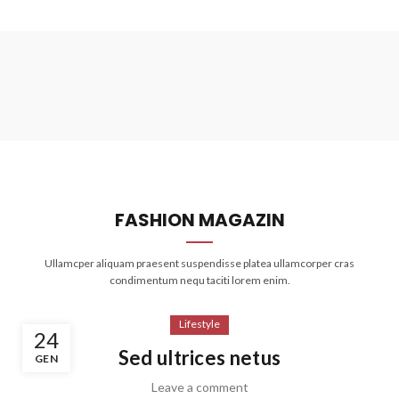
FASHION MAGAZIN
Ullamcper aliquam praesent suspendisse platea ullamcorper cras
condimentum nequ taciti lorem enim.
Lifestyle
24
Sed ultrices netus
GEN
Leave a comment