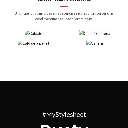
Ullamcper aliquam praesent suspendisse platea ullamcorper cras
condimentum nequ taciti lorem enim.
Caldaie a
Caldaie
legna
Caldaie a
pellet
Camini
#MyStylesheet