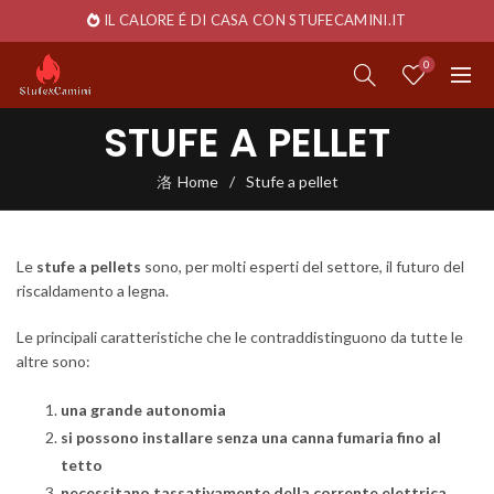
IL CALORE É DI CASA CON STUFECAMINI.IT
0
STUFE A PELLET
Home
Stufe a pellet
Le
stufe a pellets
sono, per molti esperti del settore, il futuro del
riscaldamento a legna.
Le principali caratteristiche che le contraddistinguono da tutte le
altre sono:
una grande autonomia
si possono installare senza una canna fumaria fino al
tetto
necessitano tassativamente della corrente elettrica