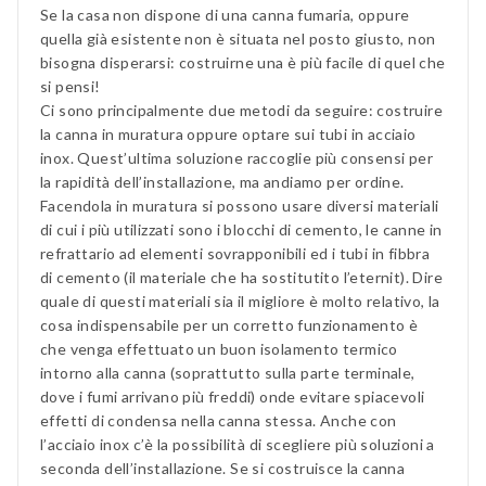
Se la casa non dispone di una canna fumaria, oppure
quella già esistente non è situata nel posto giusto, non
bisogna disperarsi: costruirne una è più facile di quel che
si pensi!
Ci sono principalmente due metodi da seguire: costruire
la canna in muratura oppure optare sui tubi in acciaio
inox. Quest’ultima soluzione raccoglie più consensi per
la rapidità dell’installazione, ma andiamo per ordine.
Facendola in muratura si possono usare diversi materiali
di cui i più utilizzati sono i blocchi di cemento, le canne in
refrattario ad elementi sovrapponibili ed i tubi in fibbra
di cemento (il materiale che ha sostitutito l’eternit). Dire
quale di questi materiali sia il migliore è molto relativo, la
cosa indispensabile per un corretto funzionamento è
che venga effettuato un buon isolamento termico
intorno alla canna (soprattutto sulla parte terminale,
dove i fumi arrivano più freddi) onde evitare spiacevoli
effetti di condensa nella canna stessa. Anche con
l’acciaio inox c’è la possibilità di scegliere più soluzioni a
seconda dell’installazione. Se si costruisce la canna