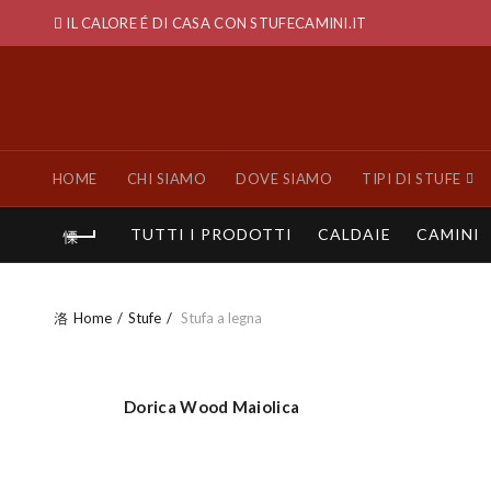
IL CALORE É DI CASA CON STUFECAMINI.IT
HOME
CHI SIAMO
DOVE SIAMO
TIPI DI STUFE
TUTTI I PRODOTTI
CALDAIE
CAMINI
Home
Stufe
Stufa a legna
Dorica Wood Maiolica
ACQUISTO VELOCE