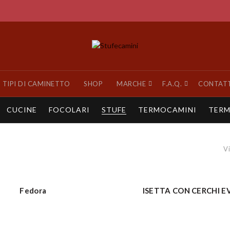
TIPI DI CAMINETTO
SHOP
MARCHE
F.A.Q.
CONTAT
CUCINE
FOCOLARI
STUFE
TERMOCAMINI
TERM
Vi
Fedora
ISETTA CON CERCHI EV