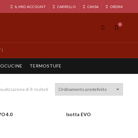
IL MIO ACCOUNT
CARRELLO
CASSA
ORDINI
0
TI
OCUCINE
TERMOSTUFE
sualizzazione di 8 risultati
O 4.0
Isotta EVO