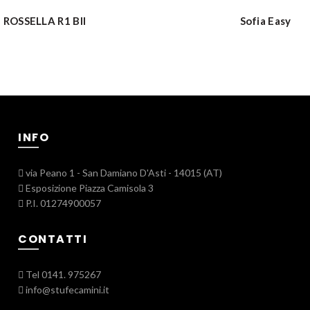
ROSSELLA R1 BII
Sofia Easy
ACQUISTO VELOCE
INFO
via Peano 1 - San Damiano D'Asti - 14015 (AT)
Esposizione Piazza Camisola 3
P.I. 01274900057
CONTATTI
Tel 0141. 975267
info@stufecamini.it