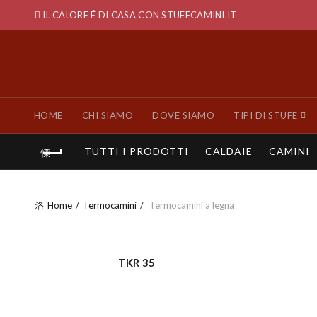
IL CALORE É DI CASA CON STUFECAMINI.IT
HOME
CHI SIAMO
DOVE SIAMO
TIPI DI STUFE
TUTTI I PRODOTTI
CALDAIE
CAMINI
Home
Termocamini
Termocamini a legna
TKR 35