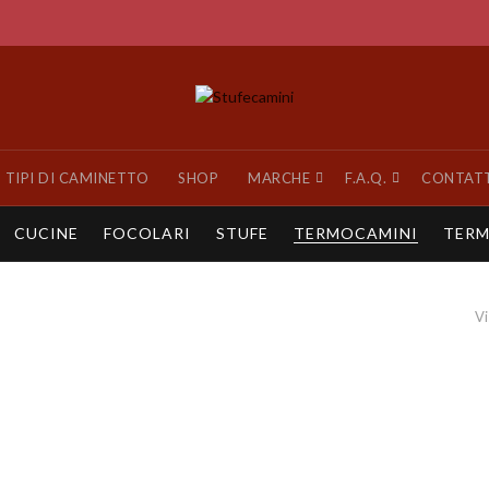
TIPI DI CAMINETTO
SHOP
MARCHE
F.A.Q.
CONTAT
CUCINE
FOCOLARI
STUFE
TERMOCAMINI
TERM
Vi