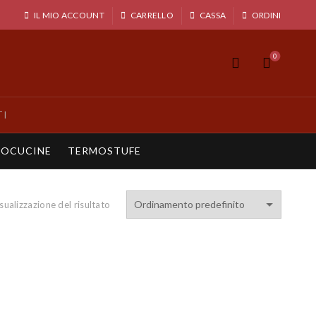
IL MIO ACCOUNT
CARRELLO
CASSA
ORDINI
0
TI
OCUCINE
TERMOSTUFE
sualizzazione del risultato