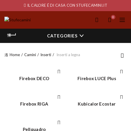
IL CALORE É DI CASA CON STUFECAMINI.IT
0
CATEGORIES
Home
Camini
Inserti
Inserti a legna
Firebox DECO
Firebox LUCE Plus
Firebox RIGA
Kubicalor Ecostar
Pellquadro