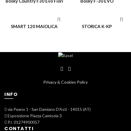
Bosky Country F30 Evo Fiori
Bosky F-30 EVO
ACQUISTO VELOCE
ACQUISTO VELOCE
SMART 120 MAIOLICA
STORICA K-KP
Privacy & Cookies Policy
INFO
via Peano 1 - San Damiano D'Asti - 14015 (AT)
Esposizione Piazza Camisola 3
P.I. 01274900057
CONTATTI