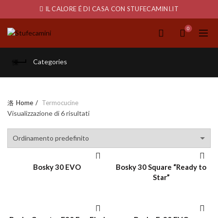
IL CALORE É DI CASA CON STUFECAMINI.IT
0
Categories
Home
Termocucine
Visualizzazione di 6 risultati
Bosky 30 EVO
Bosky 30 Square “Ready to
ACQUISTO VELOCE
ACQUISTO VELOCE
Star”